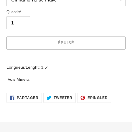
Quantité
ÉPUISÉ
Ajout
d'un
Longueur/Lenght: 3.5"
produit
à
Vois Mineral
votre
panier
PARTAGER
TWEETER
ÉPINGLER
PARTAGER
TWEETER
ÉPINGLER
SUR
SUR
SUR
FACEBOOK
TWITTER
PINTEREST