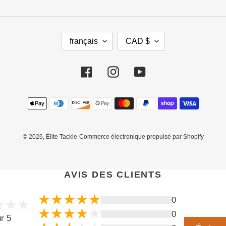
L
D
français
CAD $
A
E
N
V
G
I
Facebook
Instagram
YouTube
U
S
E
E
Moyens
de
paiement
© 2026,
Élite Tackle
Commerce électronique propulsé par Shopify
AVIS DES CLIENTS
Utilisez
les
flèches
0
gauche/droite
0
r 5
pour