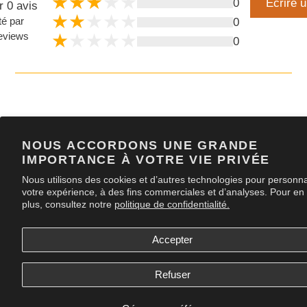
0
Écrire u
naviguer
 0 avis
dans
té par
0
le
eviews
0
diaporama
ou
glissez
vers
la
gauche/droite
sur
NOUS ACCORDONS UNE GRANDE
un
IMPORTANCE À VOTRE VIE PRIVÉE
appareil
Nous utilisons des cookies et d’autres technologies pour personna
mobile
votre expérience, à des fins commerciales et d’analyses. Pour en 
plus, consultez notre
politique de confidentialité.
Accepter
Refuser