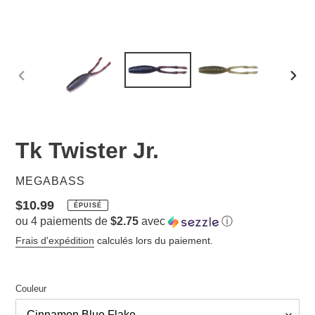
DIAPOSITIVE
DIAP
PRÉCÉDENTE
SUIV
Tk Twister Jr.
DISTRIBUTEUR
MEGABASS
Prix
$10.99
ÉPUISÉ
ou 4 paiements de
$2.75
avec
ⓘ
normal
Frais d'expédition
calculés lors du paiement.
Couleur